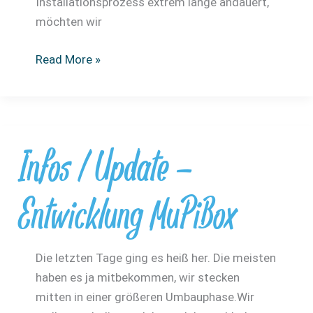
Installationsprozess extrem lange andauert,
möchten wir
Pimp
Read More »
die
MuPiBox
–
mit
Infos / Update –
schneller
Netzwerkkarte
Entwicklung MuPiBox
Die letzten Tage ging es heiß her. Die meisten
haben es ja mitbekommen, wir stecken
mitten in einer größeren Umbauphase.Wir