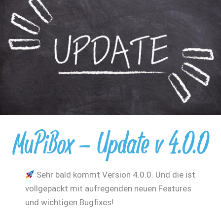
Modelle
MuPiBox – Update v 4.0.0
Sehr bald kommt Version 4.0.0. Und die ist
vollgepackt mit aufregenden neuen Features
und wichtigen Bugfixes!