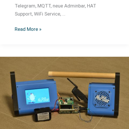
Telegram, MQTT, neue Adminbar, HAT
Support, WiFi Service, …
MuPiBox
Read More »
–
Update
v
4.0.0