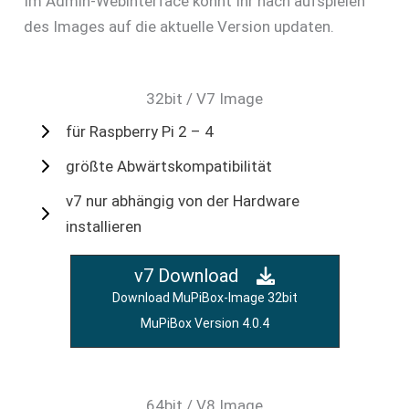
Im Admin-Webinterface könnt Ihr nach aufspielen
des Images auf die aktuelle Version updaten.
32bit / V7 Image
für Raspberry Pi 2 – 4
größte Abwärtskompatibilität
v7 nur abhängig von der Hardware
installieren
v7 Download
Download MuPiBox-Image 32bit
MuPiBox Version 4.0.4
64bit / V8 Image