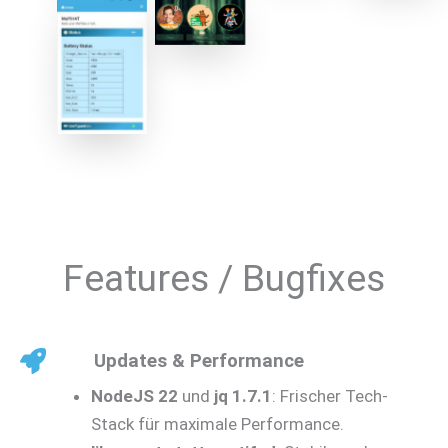
Theme
mystic
Admin
Interface
MuPiHAT
Features / Bugfixes
Updates & Performance
NodeJS 22
und
jq 1.7.1
: Frischer Tech-
Stack für maximale Performance.