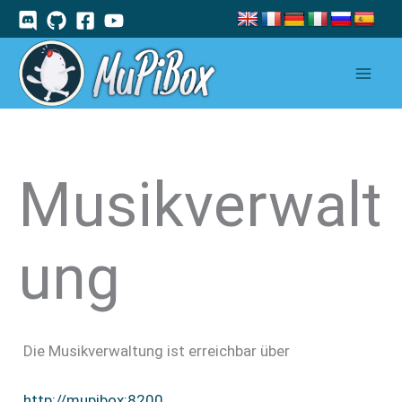
Zum
Inhalt
springen
Musikverwalt
ung
Die Musikverwaltung ist erreichbar über
http://mupibox:8200